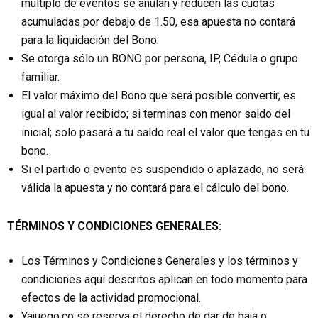
múltiplo de eventos se anulan y reducen las cuotas
acumuladas por debajo de 1.50, esa apuesta no contará
para la liquidación del Bono.
Se otorga sólo un BONO por persona, IP, Cédula o grupo
familiar.
El valor máximo del Bono que será posible convertir, es
igual al valor recibido; si terminas con menor saldo del
inicial; solo pasará a tu saldo real el valor que tengas en tu
bono.
Si el partido o evento es suspendido o aplazado, no será
válida la apuesta y no contará para el cálculo del bono.
TÉRMINOS Y CONDICIONES GENERALES:
Los Términos y Condiciones Generales y los términos y
condiciones aquí descritos aplican en todo momento para
efectos de la actividad promocional.
Yajuego.co se reserva el derecho de dar de baja o