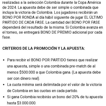
realizadas a la selección Colombia durante la Copa América
de 2024. La apuesta debe de ser simple o combinada que
incluya la victoria de Colombia. Los jugadores recibirán un
BONO POR RONDA al día hábil siguiente de jugar EL ÚLTIMO
PARTIDO DE CADA FASE. La cantidad del BONO POR FASE
dependerá del resultado de la misma. Si Colombia avanza en
el torneo, se entregará BONO DE PREMIO adicional por cada
fase.
CRITERIOS DE LA PROMOCIÓN Y LA APUESTA:
Para recibir el BONO POR PARTIDO tienes que realizar
una apuesta, simple o una combinada pre-match de al
menos $500.000 a que Colombia gana. (La apuesta debe
ser con dinero real).
La cuota mínima será delimitada por el valor de la victoria
de Colombia en las cuotas en cada partido.
Si gana Colombia recibirás un bono del 20% de tu apuesta
hasta $3.000.000.