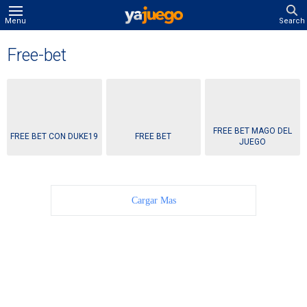
Menu
Search
Free-bet
FREE BET MAGO DEL
FREE BET CON DUKE19
FREE BET
JUEGO
Cargar Mas